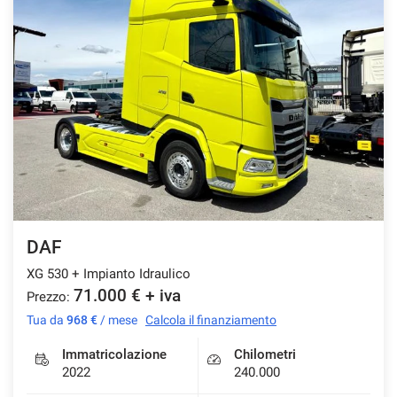
tracciamento
che
AREA COMMERCIANTI
adottiamo
per
offrire
le
funzionalità
e
svolgere
le
attività
di
seguito
descritte.
DAF
Per
ottenere
XG 530 + Impianto Idraulico
maggiori
71.000 € + iva
Prezzo:
informazioni
Tua da
968 €
/ mese
Calcola il finanziamento
sull'utilità
e
Immatricolazione
Chilometri
sul
2022
240.000
funzionamento
di