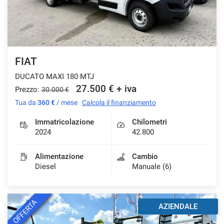
Salva
le
impostazioni
FIAT
DUCATO MAXI 180 MTJ
27.500 € + iva
Prezzo:
30.000 €
Tua da
360 €
/ mese
Calcola il finanziamento
Immatricolazione
Chilometri
2024
42.800
Alimentazione
Cambio
Diesel
Manuale (6)
OFFERTA
AZIENDALE