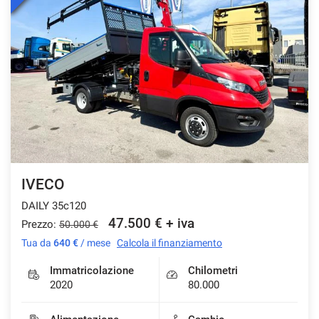
IVECO
DAILY 35c120
47.500 € + iva
Prezzo:
50.000 €
Tua da
640 €
/ mese
Calcola il finanziamento
Immatricolazione
Chilometri
2020
80.000