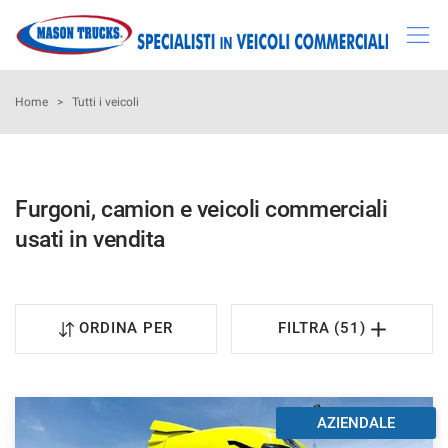
Le
tue
preferenze
di
HOME
Home
>
Tutti i veicoli
consenso
Il
AZIENDA
seguente
pannello
Furgoni, camion e veicoli commerciali
LISTA VEICOLI
ti
usati in vendita
consente
di
ACQUISTIAMO USATO
esprimere
le
tue
SERVIZI
ORDINA PER
FILTRA (51)
preferenze
di
consenso
RECENSIONI
alle
tecnologie
AZIENDALE
CONTATTI
di