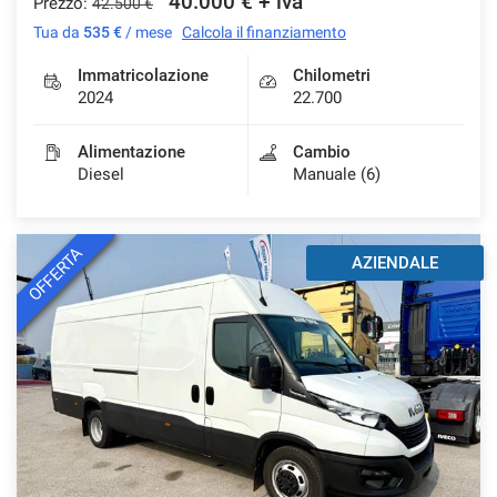
40.000 € + iva
Prezzo:
42.500 €
Tua da
535 €
/ mese
Calcola il finanziamento
Immatricolazione
Chilometri
2024
22.700
Alimentazione
Cambio
Diesel
Manuale (6)
OFFERTA
AZIENDALE