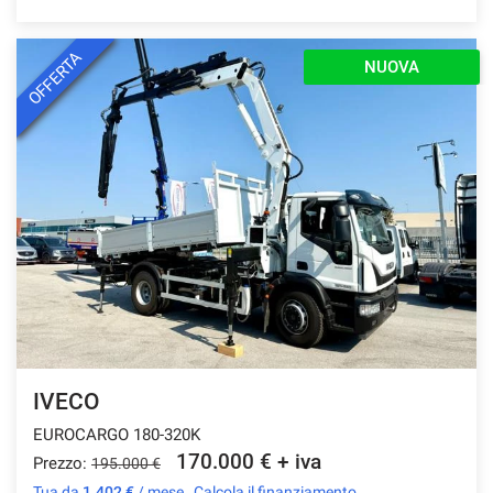
OFFERTA
NUOVA
IVECO
EUROCARGO 180-320K
170.000 € + iva
Prezzo:
195.000 €
Tua da
1.402 €
/ mese
Calcola il finanziamento