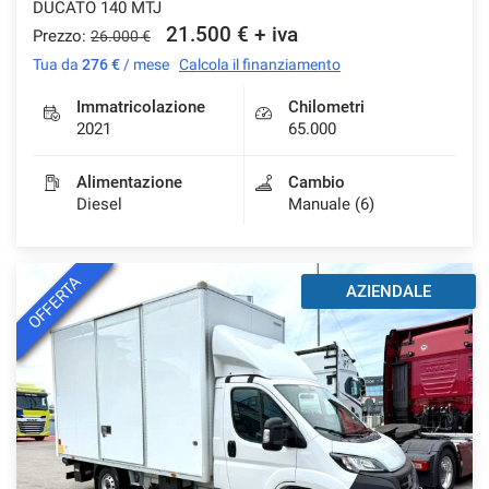
DUCATO 140 MTJ
21.500 € + iva
Prezzo:
26.000 €
Tua da
276 €
/ mese
Calcola il finanziamento
mpre
Cookie necessari
Immatricolazione
Chilometri
ilitato
2021
65.000
Cookie delle preferenze
Alimentazione
Cambio
Diesel
Manuale (6)
Cookie per il miglioramento dell'esperienza utente
OFFERTA
AZIENDALE
Cookie analitici
Cookie di marketing
Leggi
la
cookie
policy