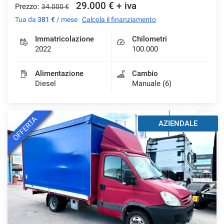
29.000 € + iva
Prezzo:
34.000 €
Tua da
381 €
/ mese
Calcola il finanziamento
Immatricolazione
Chilometri
2022
100.000
Alimentazione
Cambio
Diesel
Manuale (6)
OFFERTA
AZIENDALE