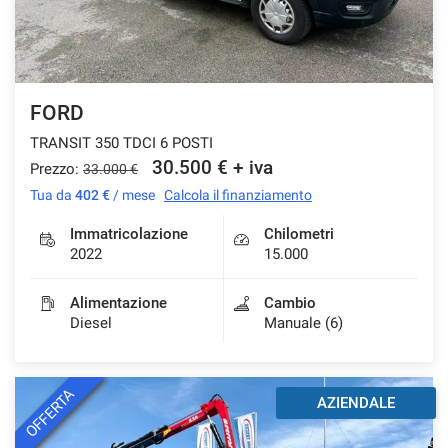
FORD
TRANSIT 350 TDCI 6 POSTI
30.500 € + iva
Prezzo:
33.000 €
Tua da
402 €
/ mese
Calcola il finanziamento
Immatricolazione
Chilometri
2022
15.000
Alimentazione
Cambio
Diesel
Manuale (6)
OFFERTA
AZIENDALE