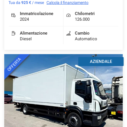
Tua da
925 €
/ mese
Calcola il finanziamento
Immatricolazione
Chilometri
2024
126.000
Alimentazione
Cambio
Diesel
Automatico
OFFERTA
AZIENDALE