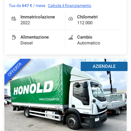
Tua da
647 €
/ mese
Calcola il finanziamento
Immatricolazione
Chilometri
2022
112.000
Alimentazione
Cambio
Diesel
Automatico
OFFERTA
AZIENDALE