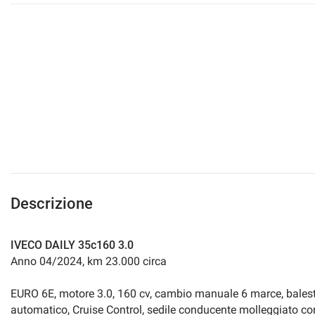
mpre
Cookie necessari
ilitato
Cookie delle preferenze
Cookie per il miglioramento dell'esperienza utente
Cookie analitici
Descrizione
Cookie di marketing
IVECO DAILY 35c160 3.0
Anno 04/2024, km 23.000 circa
EURO 6E, motore 3.0, 160 cv, cambio manuale 6 marce, balestri
automatico, Cruise Control, sedile conducente molleggiato con b