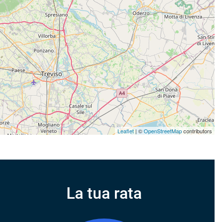
Leaflet
| ©
OpenStreetMap
contributors
La tua rata