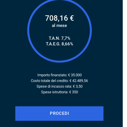
708,16
€
al mese
T.A.N. 7,7%
T.A.E.G.
8,66
%
Importo finanziato: €
35.000
Costo totale del credito: €
42.489,56
Spese di incasso rata: € 3,50
Spese istruttoria: € 350
PROCEDI