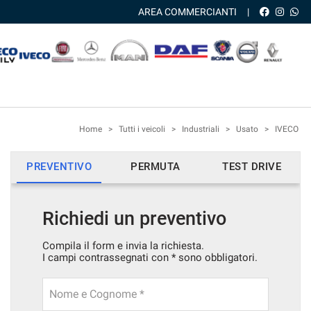
AREA COMMERCIANTI
Home
>
Tutti i veicoli
>
Industriali
>
Usato
>
IVECO
PREVENTIVO
PERMUTA
TEST DRIVE
Richiedi un preventivo
Compila il form e invia la richiesta.
I campi contrassegnati con * sono obbligatori.
Nome e Cognome *