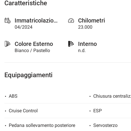
Caratteristiche
questi
strumenti
di
Immatricolazione
Chilometri
tracciamento
04/2024
23.000
si
rimanda
alla
Colore Esterno
Interno
cookie
Bianco / Pastello
n.d.
policy.
Puoi
rivedere
e
Equipaggiamenti
modificare
le
tue
scelte
ABS
Chiusura centraliz
in
qualsiasi
Cruise Control
ESP
momento.
Pedana sollevamento posteriore
Servosterzo
a