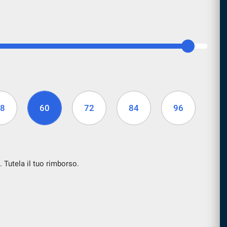
8
60
72
84
96
. Tutela il tuo rimborso.