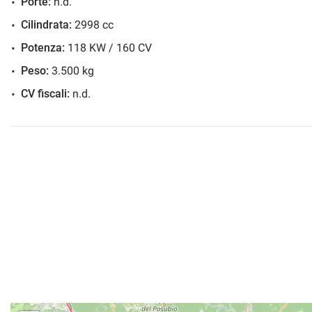
Porte:
n.d.
Cilindrata:
2998 cc
Potenza:
118 KW / 160 CV
Peso:
3.500 kg
CV fiscali:
n.d.