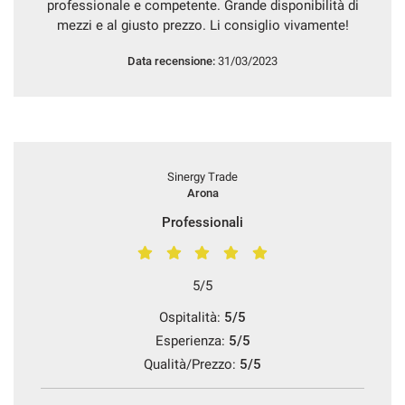
professionale e competente. Grande disponibilità di
questi
mezzi e al giusto prezzo. Li consiglio vivamente!
strumenti
di
Data recensione:
31/03/2023
tracciamento
si
rimanda
alla
cookie
policy.
Sinergy Trade
Puoi
Arona
rivedere
e
Professionali
modificare
le
tue
5/5
scelte
in
Ospitalità:
5/5
qualsiasi
Esperienza:
5/5
momento.
Qualità/Prezzo:
5/5
a