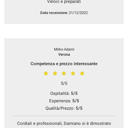
Veloci e preparati
tracciamento
che
AREA COMMERCIANTI
Data recensione:
21/12/2022
adottiamo
per
offrire
le
funzionalità
e
svolgere
Mirko Adami
le
Verona
attività
Competenza e prezzo interessante
di
seguito
descritte.
Per
5/5
ottenere
maggiori
Ospitalità:
5/5
informazioni
Esperienza:
5/5
sull'utilità
Qualità/Prezzo:
5/5
e
sul
funzionamento
Cordiali e professionali, Damiano si è dimostrato
di