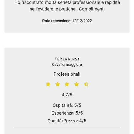
Ho riscontrato molta serietà professionale e rapidità
nell’evadere le pratiche . Complimenti
Data recensione:
12/12/2022
mpre
Cookie necessari
ilitato
Cookie delle preferenze
FGR La Nuvola
Cookie per il miglioramento dell'esperienza utente
Cavallermaggiore
Professionali
Cookie analitici
4.7/5
Cookie di marketing
Ospitalità:
5/5
Esperienza:
5/5
Leggi
Qualità/Prezzo:
4/5
la
cookie
policy