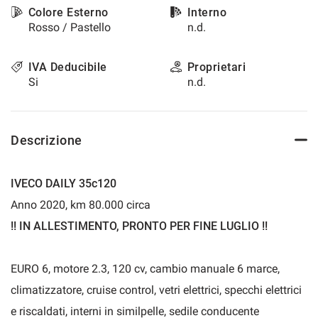
Colore Esterno
Interno
questi
Rosso / Pastello
n.d.
strumenti
di
tracciamento
IVA Deducibile
Proprietari
si
Si
n.d.
rimanda
alla
cookie
policy.
Descrizione
Puoi
rivedere
e
IVECO DAILY 35c120
modificare
le
Anno 2020, km 80.000 circa
tue
!! IN ALLESTIMENTO, PRONTO PER FINE LUGLIO !!
scelte
in
qualsiasi
EURO 6, motore 2.3, 120 cv, cambio manuale 6 marce,
momento.
climatizzatore, cruise control, vetri elettrici, specchi elettrici
e riscaldati, interni in similpelle, sedile conducente
a