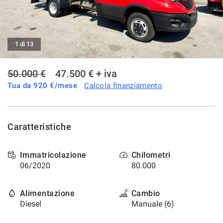
tracciamento
che
AREA COMMERCIANTI
adottiamo
per
offrire
1 di 13
le
funzionalità
50.000 €
47.500 € + iva
e
svolgere
Tua da
920
€/mese
Calcola finanziamento
le
attività
di
seguito
Caratteristiche
descritte.
Per
ottenere
Immatricolazione
Chilometri
maggiori
06/2020
80.000
informazioni
sull'utilità
e
Alimentazione
Cambio
sul
Diesel
Manuale (6)
funzionamento
di