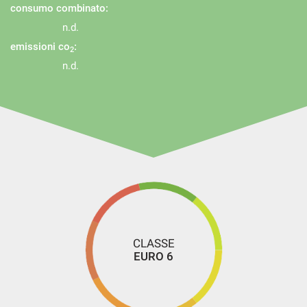
consumo combinato:
n.d.
emissioni co
:
2
n.d.
CLASSE
EURO 6