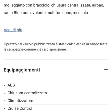
molleggiato con bracciolo, chiusura centralizzata, airbag,
radio Bluetooth, volante multifunzione, mensola
portaoggetti oltre ad altri accessori di serie.
mpre
Cookie necessari
ilitato
Vedi di più
Allestito con
NUOVO
ribaltabile trilaterale da misure esterne
Cookie delle preferenze
mt 3.15 x 2.10, sponde in alluminio rinforzato da cm 40,
Il prezzo del veicolo pubblicizzato è stato calcolato utilizzando tutte
le campagne commerciali a disposizione.
portapali anteriore e portapali posteriore estraibile e
NUOVA
Cookie per il miglioramento dell'esperienza utente
gru FERRARI 538
a 3 sfili idraulici.
Portata complessiva kg 3.500, portata utile circa 400kg.
Cookie analitici
Equipaggiamenti
Cookie di marketing
ABS
Chiusura centralizzata
Leggi
Climatizzatore
la
cookie
Cruise Control
policy