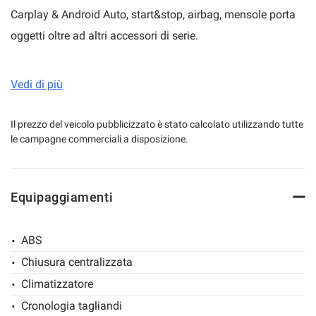
Carplay & Android Auto, start&stop, airbag, mensole porta
oggetti oltre ad altri accessori di serie.
mpre
Cookie necessari
ilitato
Furgone L3H3 da misure interne di carico mt 3.30 x 1.80 x
Vedi di più
1.96 completo di porta laterale scorrevole.
Cookie delle preferenze
Portata complessiva kg 3.000, portata utile 900kg circa.
Il prezzo del veicolo pubblicizzato è stato calcolato utilizzando tutte
le campagne commerciali a disposizione.
Revisione regolare fino a SETTEMBRE 2026.
Cookie per il miglioramento dell'esperienza utente
Cookie analitici
Equipaggiamenti
Cookie di marketing
ABS
Chiusura centralizzata
Leggi
Climatizzatore
la
cookie
Cronologia tagliandi
policy