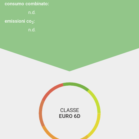
consumo combinato:
n.d.
emissioni co
:
2
n.d.
CLASSE
EURO 6D