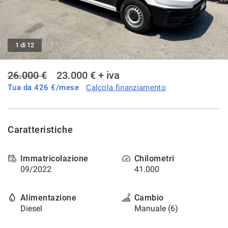
tracciamento
che
AREA COMMERCIANTI
adottiamo
per
offrire
1 di 12
le
funzionalità
26.000 €
23.000 € + iva
e
svolgere
Tua da
426
€/mese
Calcola finanziamento
le
attività
di
seguito
Caratteristiche
descritte.
Per
ottenere
Immatricolazione
Chilometri
maggiori
09/2022
41.000
informazioni
sull'utilità
e
Alimentazione
Cambio
sul
Diesel
Manuale (6)
funzionamento
di