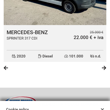
MERCEDES-BENZ
€
25.000 €
a
22.000 € + iva
SPRINTER 317 CDI
2020
Diesel
101.000
n.d.
Cookie policy