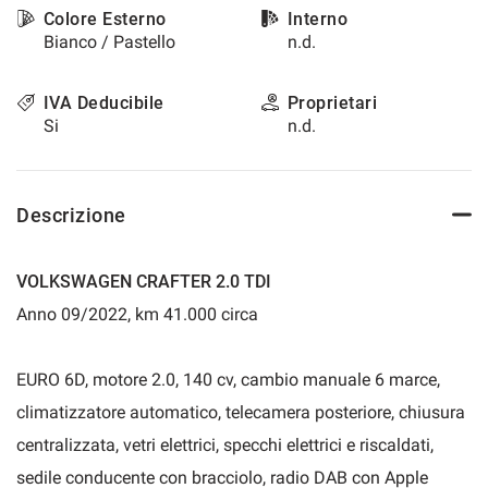
Colore Esterno
Interno
questi
Bianco / Pastello
n.d.
strumenti
di
tracciamento
IVA Deducibile
Proprietari
si
Si
n.d.
rimanda
alla
cookie
policy.
Descrizione
Puoi
rivedere
e
VOLKSWAGEN CRAFTER 2.0 TDI
modificare
le
Anno 09/2022, km 41.000 circa
tue
scelte
in
EURO 6D, motore 2.0, 140 cv, cambio manuale 6 marce,
qualsiasi
climatizzatore automatico, telecamera posteriore, chiusura
momento.
centralizzata, vetri elettrici, specchi elettrici e riscaldati,
sedile conducente con bracciolo, radio DAB con Apple
a