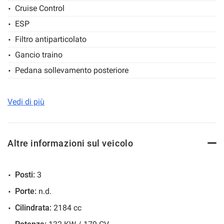
Cruise Control
Salva
ESP
le
impostazioni
Filtro antiparticolato
Gancio traino
Pedana sollevamento posteriore
Servosterzo
Vedi di più
Altre informazioni sul veicolo
Posti:
3
Porte:
n.d.
Cilindrata:
2184 cc