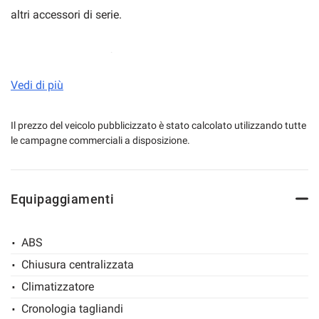
altri accessori di serie.
Allestito con cassa furgonata da misure interne mt 4.30 x
mpre
Cookie necessari
ilitato
mt 2.12 x mt 2.52 completo di n°1 porta laterale, sponda
Vedi di più
caricatrice idraulica da 800 kg e gancio traino.
Cookie delle preferenze
Il prezzo del veicolo pubblicizzato è stato calcolato utilizzando tutte
le campagne commerciali a disposizione.
Cookie per il miglioramento dell'esperienza utente
Cookie analitici
Equipaggiamenti
Cookie di marketing
ABS
Chiusura centralizzata
Leggi
Climatizzatore
la
cookie
Cronologia tagliandi
policy