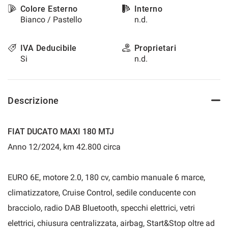
Colore Esterno
Interno
questi
Bianco / Pastello
n.d.
strumenti
di
tracciamento
IVA Deducibile
Proprietari
si
Si
n.d.
rimanda
alla
cookie
policy.
Descrizione
Puoi
rivedere
e
FIAT DUCATO MAXI 180 MTJ
modificare
le
Anno 12/2024, km 42.800 circa
tue
scelte
in
EURO 6E, motore 2.0, 180 cv, cambio manuale 6 marce,
qualsiasi
climatizzatore, Cruise Control, sedile conducente con
momento.
bracciolo, radio DAB Bluetooth, specchi elettrici, vetri
elettrici, chiusura centralizzata, airbag, Start&Stop oltre ad
a