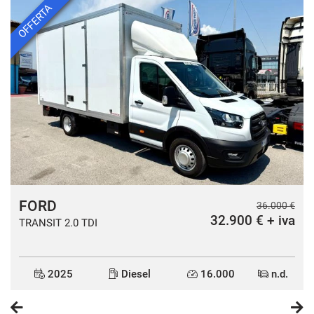
OFFERTA
FORD
€
36.000 €
a
32.900 € + iva
TRANSIT 2.0 TDI
2025
Diesel
16.000
n.d.