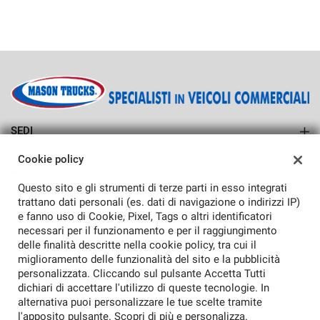
SEDI
Sede di Vedelago
Cookie policy
AZIENDA
Questo sito e gli strumenti di terze parti in esso integrati
Azienda
trattano dati personali (es. dati di navigazione o indirizzi IP)
e fanno uso di Cookie, Pixel, Tags o altri identificatori
Contatti
necessari per il funzionamento e per il raggiungimento
delle finalità descritte nella cookie policy, tra cui il
miglioramento delle funzionalità del sito e la pubblicità
personalizzata. Cliccando sul pulsante Accetta Tutti
TORNA IN CIMA
dichiari di accettare l'utilizzo di queste tecnologie. In
alternativa puoi personalizzare le tue scelte tramite
Copyright © 2026 Mason Trucks - P.IVA 04364070286 -
Leggi
l'apposito pulsante. Scopri di più e personalizza.