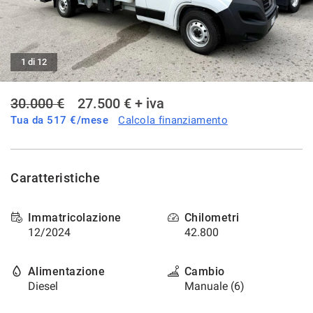
tracciamento
che
AREA COMMERCIANTI
adottiamo
per
offrire
1 di 12
le
funzionalità
30.000 €
27.500 € + iva
e
svolgere
Tua da
517
€/mese
Calcola finanziamento
le
attività
di
seguito
Caratteristiche
descritte.
Per
ottenere
Immatricolazione
Chilometri
maggiori
12/2024
42.800
informazioni
sull'utilità
e
Alimentazione
Cambio
sul
Diesel
Manuale (6)
funzionamento
di